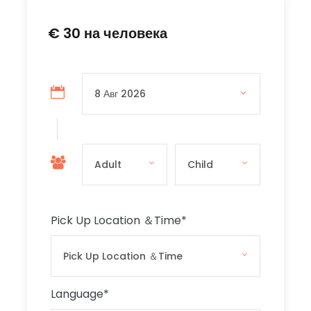
€ 30 на человека
There is onboard commentary in English and
Italian.
The boat is not
wheelchair accessible and
Comino Island is not wheelchair friendly.
The boat is s
troller accessible.
Мы рекомендуем вам иметь хорошую обувь для
каменистой местности, полотенце и
солнцезащитный крем.
Pick Up Location ＆Time
*
The free time on Comino The Blue Lagoon is
approximately 2 hours.
Language
*
Пожалуйста, прослушайте объявления, чтобы