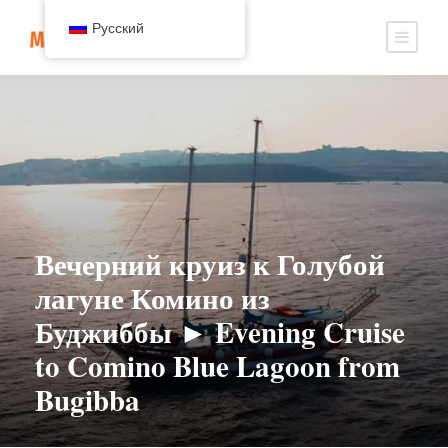
Русский
Вечерний круиз к Голубой
лагуне Комино из
Буджиббы ► Evening Cruise
to Comino Blue Lagoon from
Bugibba