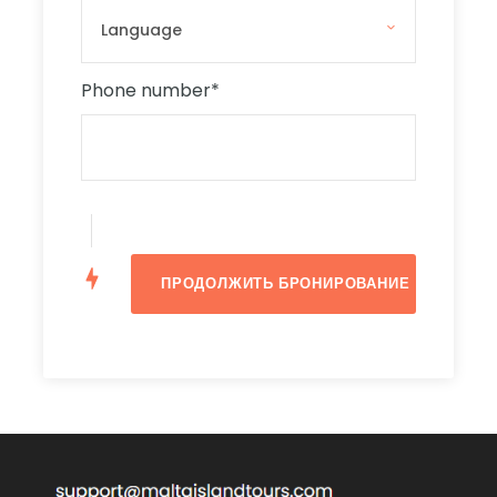
узнать точное время отправления, и если вы не
уверены, то уточните информацию у члена
экипажа.
Phone number
*
Please leave us a comment if you have
children under 3 years old with you.
ВАЖНО
- Туристы, желающие прогуляться по
острову Комино, должны зарегистрироваться
ЗДЕСЬ
. The ticket is FREE OF CHARGE, but
tourists who do not have it will not be allowed
to walk on Comino Island! For this cruise, you
can reserve the ‘ Evening slot ‘ – ‘ Country ->
Malta’.
* Для туристов, желающих поплавать вокруг
лодки - регистрация НЕ требуется!