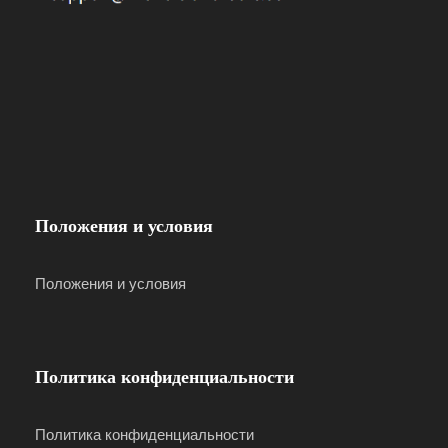
* На одно письмо можно зарегистрировать
максимум 4 билета!
* Если клиенту отказано в высадке на Комино по
причине отсутствия действительного
пропускного билета, возврат средств не
производится!
Положения и условия
Bookings are accepted till 9 pm, the day
before the tour departure, or until it is fully
booked!
Положения и условия
С июня по октябрь мы рекомендуем
бронировать номера не менее чем за 3 дня.
Политика конфиденциальности
Наслаждайтесь Мальтой 🙂
Политика конфиденциальности