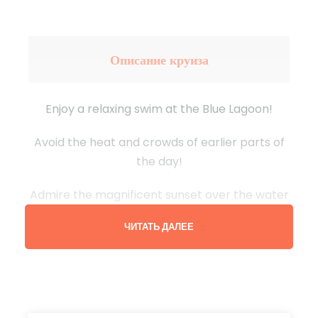
Описание круиза
Enjoy a relaxing swim at the Blue Lagoon!
Avoid the heat and crowds of earlier parts of
the day!
Admire the magnificent sunset over the water
and see some of the most famous caves
ЧИТАТЬ ДАЛЕЕ
around Comino Island!
Советы