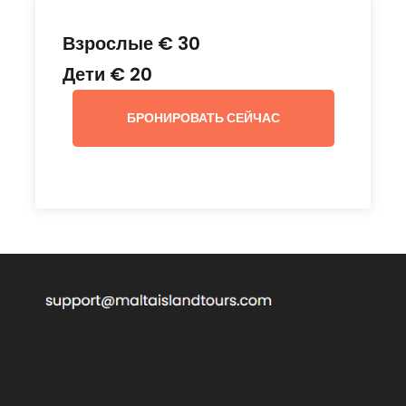
или загорая на пляже.
Взрослые € 30
Остановка в Голубой лагуне Комино занимает
Дети € 20
около 4 часов.
БРОНИРОВАТЬ СЕЙЧАС
Советы
Пожалуйста, будьте в порту за 10-15 минут до
отправления лодки, где вас встретит
представитель.
We recommend that you to have good shoes
for rocky soil, a towel and sun cream.