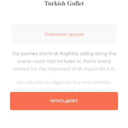
Turkish Gullet
Описание круиза
Our journey starts at Bugibba, sailing along the
scenic route that includes St. Paul’s Island,
famous for the shipwreck of St. Paul in 60 A.D.
We will pass by Mgiebah Bay and Mellieha,
offering breathtaking views along the way to
Gozo Island.
ЧИТАТЬ ДАЛЕЕ
Upon reaching Gozo a bus will be waiting for
you at the port and take you to Victoria, the
Capital City of Gozo. The free time to explore