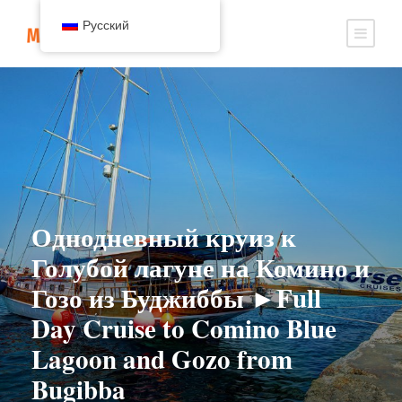
Русский
Однодневный круиз к
Голубой лагуне на Комино и
Гозо из Буджиббы ►Full
Day Cruise to Comino Blue
Lagoon and Gozo from
Bugibba