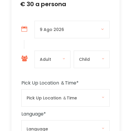
€ 30 a persona
There is onboard commentary in English and
Italian.
The boat is not
wheelchair accessible and
Comino Island is not wheelchair friendly.
The boat is s
troller accessible.
Ti consigliamo di avere delle buone scarpe per
il terreno roccioso, un asciugamano e una
crema solare.
Pick Up Location ＆Time
*
The free time on Comino The Blue Lagoon is
approximately 2 hours.
Language
*
Si prega di ascoltare gli annunci per ottenere
gli orari di partenza corretti o chiedere a un