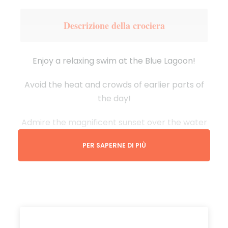
Descrizione della crociera
Enjoy a relaxing swim at the Blue Lagoon!
Avoid the heat and crowds of earlier parts of
the day!
Admire the magnificent sunset over the water
and see some of the most famous caves
PER SAPERNE DI PIÙ
around Comino Island!
Consigli