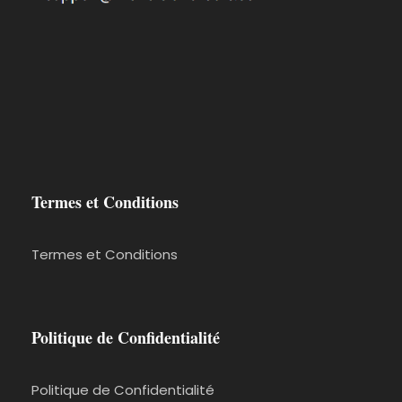
* Un maximum de 4 billets peut être
enregistré sur un seul e-mail !
* Aucun remboursement ne sera effectué si
un client se voit refuser le débarquement à
Comino parce qu'il n'a pas de billet d'accès
valide !
Termes et Conditions
Bookings are accepted till 9 pm, the day
before the tour departure, or until it is fully
booked!
Termes et Conditions
Il est recommandé de réserver au moins 3
jours à l'avance de juin à octobre.
Politique de Confidentialité
Profitez de Malte 🙂
Politique de Confidentialité