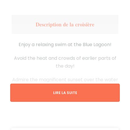
Description de la croisière
Enjoy a relaxing swim at the Blue Lagoon!
Avoid the heat and crowds of earlier parts of
the day!
Admire the magnificent sunset over the water
and see some of the most famous caves
LIRE LA SUITE
around Comino Island!
Nos Conseils