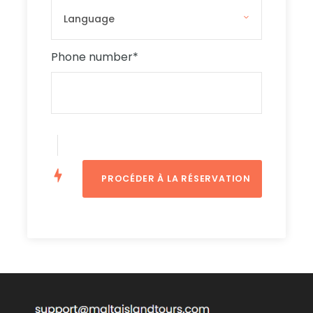
les heures de départ correctes, ou demandez
à un membre de l'équipage si vous n'êtes pas
sûr.
Phone number
*
Please leave us a comment if you have
children under 3 years old with you.
NOTE IMPORTANTE
- Les touristes souhaitant
marcher sur l'île de Comino doivent s'inscrire
ICI
. The ticket is FREE OF CHARGE, but tourists
who do not have it will not be allowed to walk
on Comino Island! For this cruise, you can
reserve the ‘ Evening slot ‘ – ‘ Country ->
Malta’.
* Pour les touristes qui souhaitent nager autour
du bateau - AUCUNE inscription n'est requise !