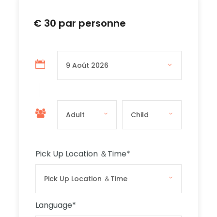
€ 30 par personne
There is onboard commentary in English and
Italian.
The boat is not
wheelchair accessible and
Comino Island is not wheelchair friendly.
The boat is s
troller accessible.
Nous vous recommandons d'avoir de bonnes
chaussures pour les sols rocheux, une
serviette et de la crème solaire.
Pick Up Location ＆Time
*
The free time on Comino The Blue Lagoon is
approximately 2 hours.
Language
*
Veuillez écouter les annonces pour connaître