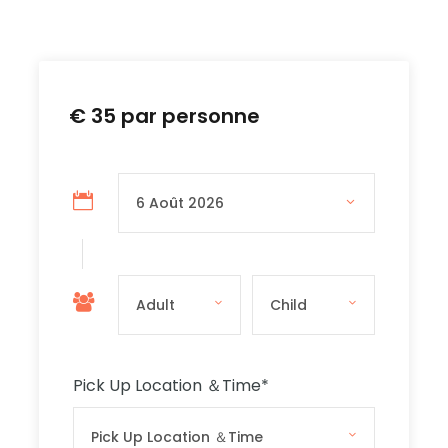
for 90 minutes, giving you the opportunity to
swim or snorkel in the crystal-clear waters.
In the early afternoon, we will head to the
magnificent Blue Lagoon in Comino, where we
€ 35 par personne
will anchor for approximately 2.5 hours.
On our return journey to Bugibba, you will see
the stunning Elephant Rock, an enormous rock
formation that looks like an elephant’s head.
We will also pass Santa Marija Cave, Crystal
Lagoon, and other breathtaking scenic spots
that will amaze you.
Pick Up Location ＆Time
*
Nos Conseils