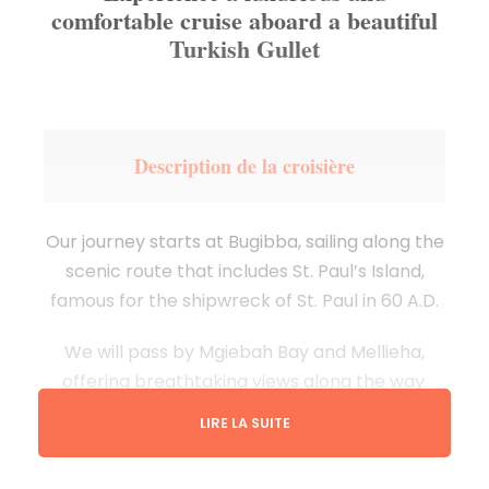
comfortable cruise aboard a beautiful
Turkish Gullet
Description de la croisière
Our journey starts at Bugibba, sailing along the
scenic route that includes St. Paul’s Island,
famous for the shipwreck of St. Paul in 60 A.D.
We will pass by Mgiebah Bay and Mellieha,
offering breathtaking views along the way.
LIRE LA SUITE
Continuing our cruise, we will reach Santa
Marija Bay on Comino Island. Here, we will stop