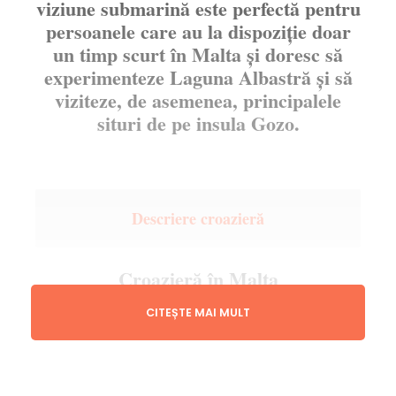
viziune submarină este perfectă pentru
persoanele care au la dispoziție doar
un timp scurt în Malta și doresc să
experimenteze Laguna Albastră și să
viziteze, de asemenea, principalele
situri de pe insula Gozo.
Descriere croazieră
Croazieră în Malta
CITEȘTE MAI MULT
Această excursie de o zi în Gozo și Comino
pornește din orașul turistic Bugibba, de unde
catamaranul modern și stabil pleacă într-o
croazieră de neuitat pe două insule.