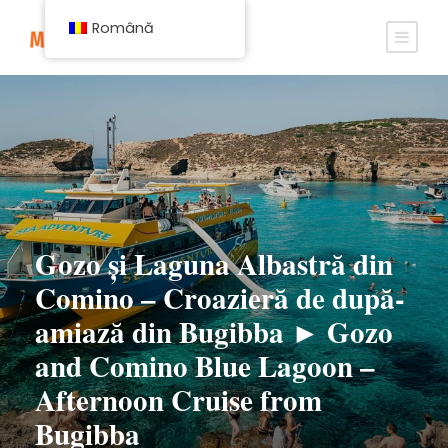
Română
Gozo și Laguna Albastră din
Comino – Croazieră de după-
amiază din Bugibba ► Gozo
and Comino Blue Lagoon –
Afternoon Cruise from
Bugibba