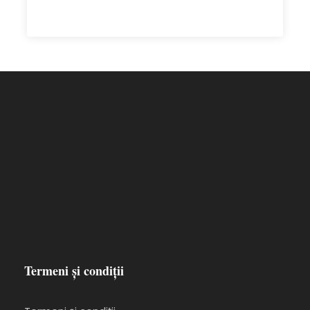
originile în perioada neolitică. Bijuteria sa de
preț este Citadela – o fortăreață impunătoare
ce se ridică deasupra străduțelor înguste și
sinuoase ale orașului.
Sfaturi
Comentariile la bord sunt în limbile engleză,
franceză, germană, italiană și poloneză.
Șezlongurile sunt gratuite, însă pe puntea
superioară este disponibil un număr limitat de
Termeni și condiții
șezlonguri.
Termeni și condiții