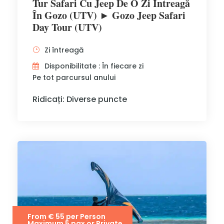
Tur Safari Cu Jeep De O Zi Întreagă
În Gozo (UTV) ► Gozo Jeep Safari
Day Tour (UTV)
Zi întreagă
Disponibilitate : În fiecare zi
Pe tot parcursul anului
Ridicați: Diverse puncte
From € 55 per Person
Maximum 5 pax or Private