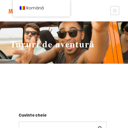
Română
Tururi de aventură
Cuvinte cheie