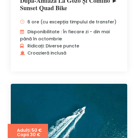
După-Amiază La Gozo Și Comino ►
Sunset Quad Bike
6 ore (cu excepția timpului de transfer)
Disponibilitate : În fiecare zi - din mai
până în octombrie
Ridicați: Diverse puncte
Croazieră inclusă
Adulti 50 €
Copii 30 €