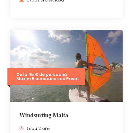
Croazieră inclusă
De la 45 € de persoană
Maxim 6 persoane sau Privat
Windsurfing Malta
1 sau 2 ore