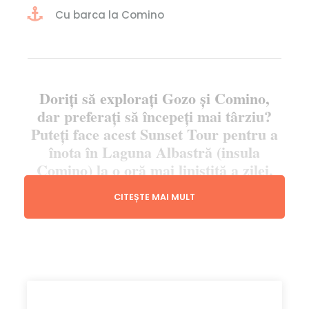
Cu barca la Comino
Doriți să explorați Gozo și Comino,
dar preferați să începeți mai târziu?
Puteți face acest Sunset Tour pentru a
înota în Laguna Albastră (insula
Comino) la o oră mai liniștită a zilei,
urmat de un tur de aventură în Gozo
CITEȘTE MAI MULT
cu Quad Bike, în timp ce soarele
apune!
Descrierea turului