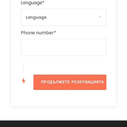
Language
*
известното място за плуване, нейните кристално
чисти тюркоазени води изкушават тези, които
искат да се разхладят в горещия летен ден.
Акостираме в уединена частна зона на Синята
Phone number
*
Лагуна, където гмуркането с шнорхел е много
по-приятно.
С отвесни скали, обграждащи Кристалната
Лагуна, тя може да бъде достигната само по
море и няма да намерите по-добро място за
гмуркане с шнорхел на остров Комино.
Кристално чистите й води са много по-дълбоки,
отколкото в Синята Лагуна, което прави района
фантастичен за гмуркане с шнорхел и плуване в
и около пещерите.
Ghajn Tuffieha