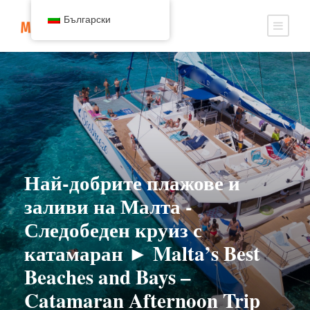
Български
Най-добрите плажове и
заливи на Малта -
Следобеден круиз с
катамаран ► Malta’s Best
Beaches and Bays –
Catamaran Afternoon Trip