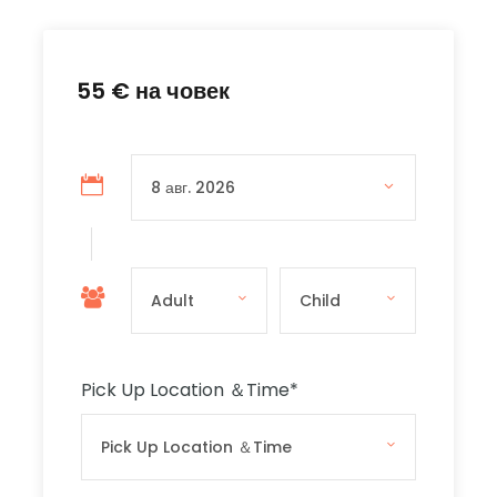
най-добрите места за плуване и гмуркане с
шнорхел, които Малта може да предложи в
атмосфера само за възрастни.
55 € на човек
Катамаранът ще спре на две или три основни
места за плуване и гмуркане. Тези
местоположения могат да се променят
ежедневно поради метеорологичните и морски
условия и достъпността до мястото. На което и
от местата да отидете, ще се насладите на един
чудесен ден.
Остров Комино
Pick Up Location ＆Time
*
– има две фантастични възможни спирки за
плуване и гмуркане с шнорхел –
Синята и
Кристалната Лагуни
. Синята Лагуна е най-