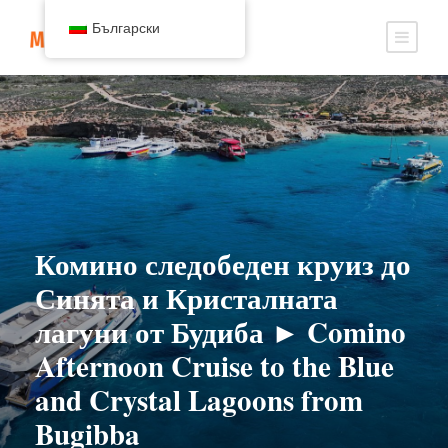
Български
Комино следобеден круиз до
Синята и Кристалната
лагуни от Будиба ► Comino
Afternoon Cruise to the Blue
and Crystal Lagoons from
Bugibba