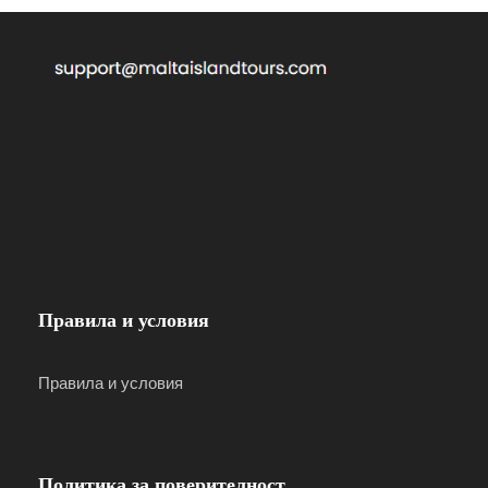
огромната водна пързалка и тераса за слънчеви
бани с меки шезлонги. Плувайте от лодката или
се разходете по брега, за да разгледате този
малък остров.
The cruise stops for 2 hours (approx.)
С наближаването на края на деня отплаваме
към Буджиба, но не и преди да влезем в
пиратските пещери Санта Мария, както и да
Правила и условия
видим „Главата на слона“- едно невероятно
скално образувание.
Правила и условия
Политика за поверителност