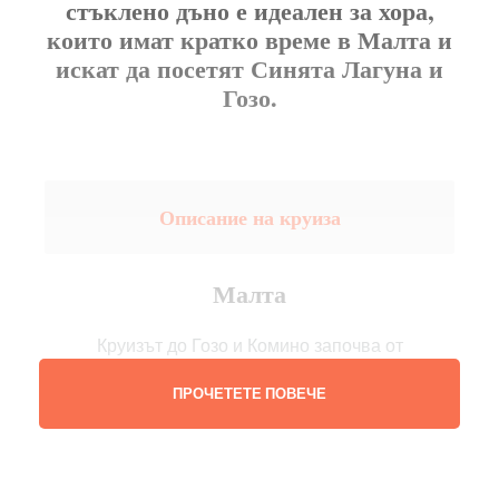
стъклено дъно е идеален за хора,
които имат кратко време в Малта и
искат да посетят Синята Лагуна и
Гозо.
Описание на круиза
Малта
Круизът до Гозо и Комино започва от
туристическия град Буджиба, където модерният и
ПРОЧЕТЕТЕ ПОВЕЧЕ
стабилен катамаран тръгва на незабравимо
плаване до двата острова.
Ще преминем покрай малкия остров Свети