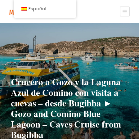
Español
Crucero a Gozo y la Laguna
Azul de Comino con visita a
cuevas – desde Bugibba ►
Gozo and Comino Blue
Lagoon – Caves Cruise from
Bugibba