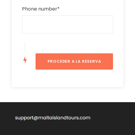
isla de Comino. Durante la temporada alta,
Phone number
*
salimos antes para llegar a la famosa Laguna
Azul antes de que empiece a llenarse.
Atracamos durante una hora justo al lado de
la Laguna Azul; tendrá las mejores vistas desde
nuestra posición de atraque. Utilice el barco
como base y aproveche las instalaciones,
como toboganes, etc.
En la isla de Gozo
El transporte terrestre te llevará hasta la
encantadora capital de la isla de Gozo:
Victoria. Aunque lleva el nombre de la reina de
Inglaterra, los habitantes locales la llaman con
más frecuencia Rabat. Esta pequeña ciudad,
llena de carácter e historia, tiene sus orígenes