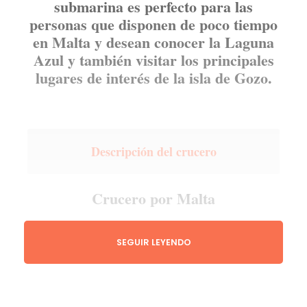
submarina es perfecto para las
personas que disponen de poco tiempo
en Malta y desean conocer la Laguna
Azul y también visitar los principales
lugares de interés de la isla de Gozo.
Descripción del crucero
Crucero por Malta
Esta excursión de un día a Gozo y Comino
SEGUIR LEYENDO
parte de la localidad turística de Bugibba,
desde donde parte el moderno y estable
catamarán en un inolvidable crucero por las
dos islas.