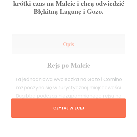
krótki czas na Malcie i chcą odwiedzić
Błękitną Lagunę i Gozo.
Opis
Rejs po Malcie
Ta jednodniowa wycieczka na Gozo i Comino
rozpoczyna się w turystycznej miejscowości
Bugibba podczas niezapomnianego rejsu na
dwie wyspy.
CZYTAJ WIĘCEJ
Z otwartego morza poznasz Maltę z naprawdę
wyjątkowego i pięknego punktu widokowego.
Płyniemy blisko wybrzeża, obserwując