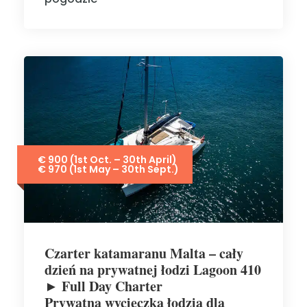
€ 900 (1st Oct. – 30th April)
€ 970 (1st May – 30th Sept.)
Czarter katamaranu Malta – cały
dzień na prywatnej łodzi Lagoon 410
► Full Day Charter
Prywatna wycieczka łodzią dla