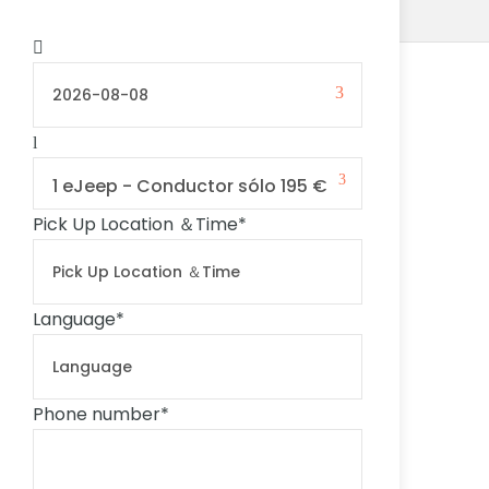
1 eJeep - Conductor sólo 195 €
Pick Up Location ＆Time
*
Language
*
Phone number
*