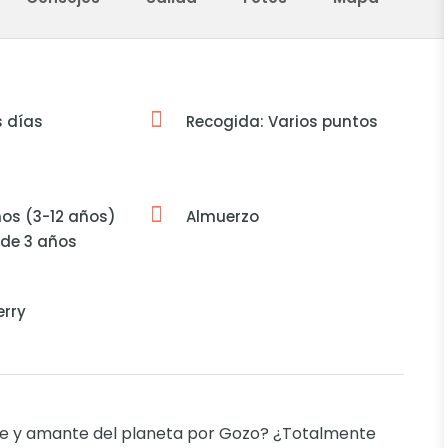
s días
Recogida: Varios puntos
ños (3-12 años)
Almuerzo
de 3 años
erry
le y amante del planeta por Gozo? ¿Totalmente