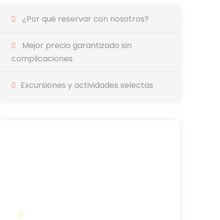
¿Por qué reservar con nosotros?
Mejor precio garantizado sin
complicaciones
Excursiones y actividades selectas
AHORRA TIEMPO
Y RESERVE CON
ANTELACIÓN
FÁCIL Y EN LÍNEA
Los billetes de móvil se