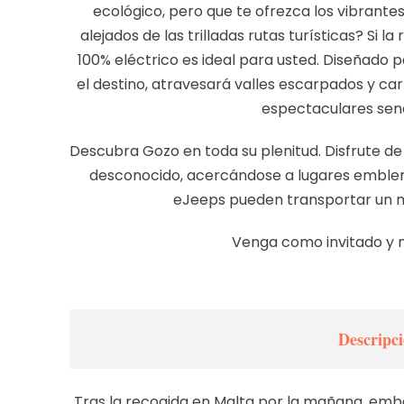
ecológico, pero que te ofrezca los vibrante
alejados de las trilladas rutas turísticas? Si 
100% eléctrico es ideal para usted. Diseñado p
el destino, atravesará valles escarpados y car
espectaculares send
Descubra Gozo en toda su plenitud. Disfrute de 
desconocido, acercándose a lugares emblemá
eJeeps pueden transportar un m
Venga como invitado y 
Descripci
Tras la recogida en Malta por la mañana, emb