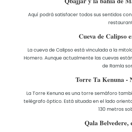
Qbajjar y la bahía de Ma
Aquí podrá satisfacer todos sus sentidos co
restaurant
Cueva de Calipso e
La cueva de Calipso está vinculada a la mito
Homero. Aunque actualmente las cuevas están c
de Ramla son
Torre Ta Kenuna - N
La Torre Kenuna es una torre semáforo tambi
telégrafo óptico. Está situada en el lado orienta
130 metros sob
Qala Belvedere, 