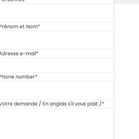
Prénom et Nom
*
Adresse e-mail
*
Phone number
*
Votre demande / En anglais s'il vous plait /
*