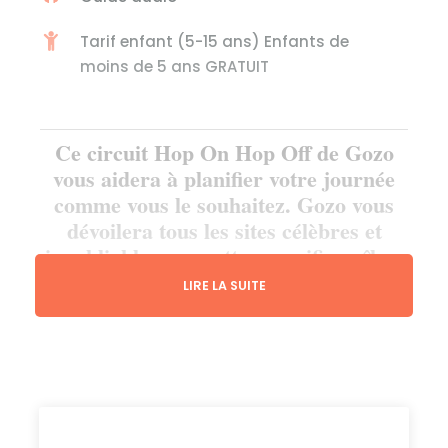
Tarif enfant (5-15 ans) Enfants de
moins de 5 ans GRATUIT
Ce circuit Hop On Hop Off de Gozo
vous aidera à planifier votre journée
comme vous le souhaitez. Gozo vous
dévoilera tous les sites célèbres et
inoubliables que cette magnifique île a
à offrir
LIRE LA SUITE
Description de la visite