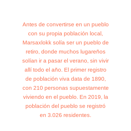
Antes de convertirse en un pueblo
Antes de convertirse en un pueblo
con su propia población local,
con su propia población local,
Marsaxlokk solía ser un pueblo de
Marsaxlokk solía ser un pueblo de
retiro, donde muchos lugareños
retiro, donde muchos lugareños
solían ir a pasar el verano, sin vivir
solían ir a pasar el verano, sin vivir
allí todo el año. El primer registro
allí todo el año. El primer registro
de población viva data de 1890,
de población viva data de 1890,
con 210 personas supuestamente
con 210 personas supuestamente
viviendo en el pueblo. En 2019, la
viviendo en el pueblo. En 2019, la
población del pueblo se registró
población del pueblo se registró
en 3.026 residentes.
en 3.026 residentes.