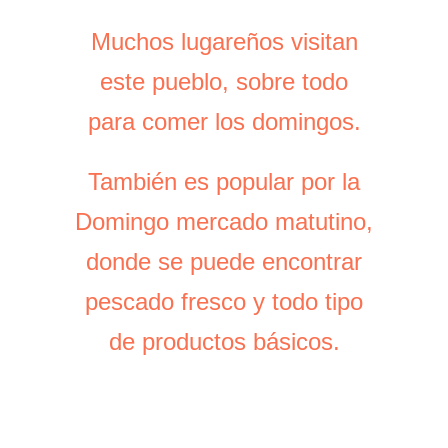
Muchos lugareños visitan
Muchos lugareños visitan
este pueblo, sobre todo
este pueblo, sobre todo
para comer los domingos.
para comer los domingos.
También es popular por la
También es popular por la
Domingo
mercado matutino,
mercado matutino,
Domingo
donde se puede encontrar
donde se puede encontrar
pescado fresco y todo tipo
pescado fresco y todo tipo
de productos básicos.
de productos básicos.