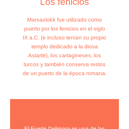
Los fenicios
Los fenicios
Marsaxlokk fue utilizado como
Marsaxlokk fue utilizado como
puerto por los fenicios en el siglo
puerto por los fenicios en el siglo
IX a.C. (e incluso tenían su propio
IX a.C. (e incluso tenían su propio
templo dedicado a la diosa
templo dedicado a la diosa
Astarté), los cartagineses, los
Astarté), los cartagineses, los
turcos y también conserva restos
turcos y también conserva restos
de un puerto de la época romana.
de un puerto de la época romana.
El Fuerte Delimara es una de las
El Fuerte Delimara es una de las