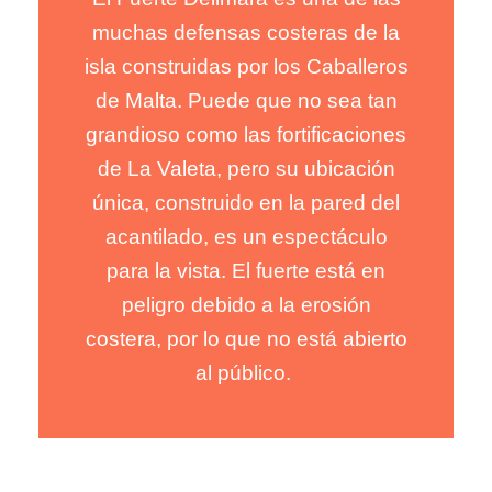
muchas defensas costeras de la
muchas defensas costeras de la
isla construidas por los Caballeros
isla construidas por los Caballeros
de Malta. Puede que no sea tan
de Malta. Puede que no sea tan
grandioso como las fortificaciones
grandioso como las fortificaciones
de La Valeta, pero su ubicación
de La Valeta, pero su ubicación
única, construido en la pared del
única, construido en la pared del
acantilado, es un espectáculo
acantilado, es un espectáculo
para la vista. El fuerte está en
para la vista. El fuerte está en
peligro debido a la erosión
peligro debido a la erosión
costera, por lo que no está abierto
costera, por lo que no está abierto
al público.
al público.