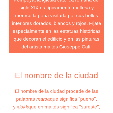
siglo XIX es típicamente maltesa y
siglo XIX es típicamente maltesa y
merece la pena visitarla por sus bellos
merece la pena visitarla por sus bellos
interiores dorados, blancos y rojos. Fíjate
interiores dorados, blancos y rojos. Fíjate
especialmente en las estatuas históricas
especialmente en las estatuas históricas
que decoran el edificio y en las pinturas
que decoran el edificio y en las pinturas
del artista maltés Giuseppe Calì.
del artista maltés Giuseppe Calì.
El nombre de la ciudad
El nombre de la ciudad
El nombre de la ciudad procede de las
El nombre de la ciudad procede de las
palabras
que significa "puerto",
marsa
que significa "puerto",
marsa
palabras
y
que en maltés significa "sureste",
xlokk
que en maltés significa "sureste",
xlokk
y