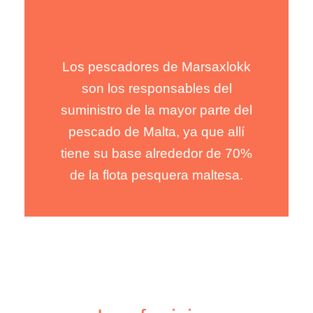
Los pescadores de Marsaxlokk
Los pescadores de Marsaxlokk
son los responsables del
son los responsables del
suministro de la mayor parte del
suministro de la mayor parte del
pescado de Malta, ya que allí
pescado de Malta, ya que allí
tiene su base alrededor de 70%
tiene su base alrededor de 70%
de la flota pesquera maltesa.
de la flota pesquera maltesa.