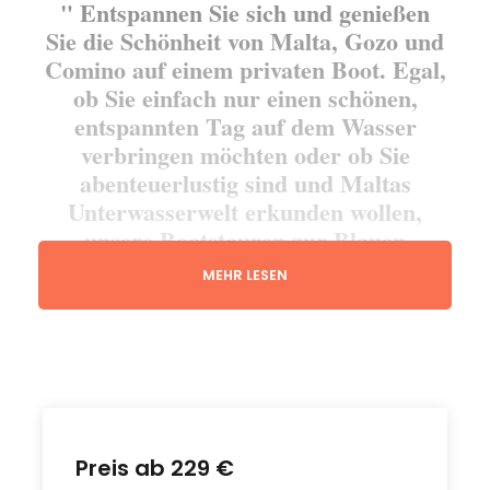
" Entspannen Sie sich und genießen
Sie die Schönheit von Malta, Gozo und
Comino auf einem privaten Boot. Egal,
ob Sie einfach nur einen schönen,
entspannten Tag auf dem Wasser
verbringen möchten oder ob Sie
abenteuerlustig sind und Maltas
Unterwasserwelt erkunden wollen,
unsere Bootstouren zur Blauen
Lagune auf Malta, Gozo und Comino
MEHR LESEN
bieten Ihnen das Beste aus beiden
Welten. "
" Die professionellen und freundlichen Führer
der privaten Bootstour zeigen Ihnen die
Preis ab 229 €
besten Badestellen, die die Insel zu bieten hat.