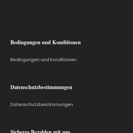
Rifftaubeninsel, die Höhle der Liebenden und
der Laternenpunkt (wenn das Wetter günstig
ist) und vieles mehr! Auf dieser Tour haben Sie
die Möglichkeit, ein paar Mal zu schwimmen.
Bedingungen und Konditionen
Bedingungen und Konditionen
3 Stunden private Bootstour
Erkunden Sie abgelegene Strände,
Datenschutzbestimmungen
schwimmen und schnorcheln Sie im klaren
Wasser. Spüren Sie die salzige Brise auf Ihrem
Datenschutzbestimmungen
Gesicht, während Sie die Insel Comino und die
südlichen Teile von Gozo erkunden. Erkunden
Sie die Blaue Lagune ohne Hektik, schwimmen
Sicheres Bezahlen mit uns
Sie in der Kristall-Lagune, lassen Sie Ihren