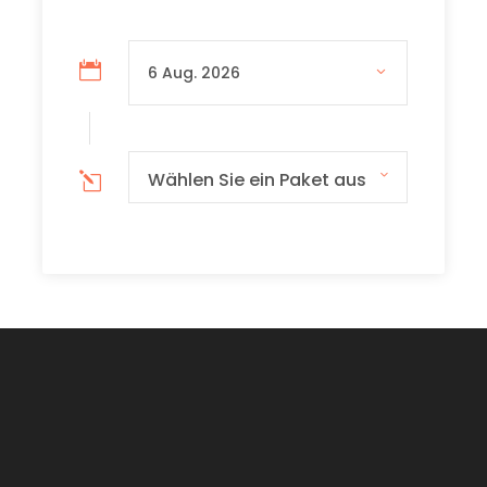
Vom berühmten Strand der Blauen Lagune bis
zu den geheimen Strandhöhlen der
Kristalllagune gibt es viele atemberaubende
Sehenswürdigkeiten für die ganze Familie zu
entdecken. "
Wählen Sie ein Paket aus
2 Stunden private Bootstour
Dieser fantastische private Bootscharter
bringt Sie zu den Highlights von Comino und
der Blauen Lagune. Sie erkunden die schönsten
Lagunen, die die Insel zu bieten hat. Wir werden
erkunden: Popeye's Höhlen, die Kristall-Lagune,
die Blaue Lagune und die Insel Cominotto. Die