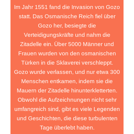
Im Jahr 1551 fand die Invasion von Gozo
Im Jahr 1551 fand die Invasion von Gozo
statt. Das Osmanische Reich fiel über
statt. Das Osmanische Reich fiel über
Gozo her, besiegte die
Gozo her, besiegte die
Verteidigungskräfte und nahm die
Verteidigungskräfte und nahm die
Zitadelle ein. Über 5000 Männer und
Zitadelle ein. Über 5000 Männer und
Frauen wurden von den osmanischen
Frauen wurden von den osmanischen
Türken in die Sklaverei verschleppt.
Türken in die Sklaverei verschleppt.
Gozo wurde verlassen, und nur etwa 300
Gozo wurde verlassen, und nur etwa 300
Menschen entkamen, indem sie die
Menschen entkamen, indem sie die
Mauern der Zitadelle hinunterkletterten.
Mauern der Zitadelle hinunterkletterten.
Obwohl die Aufzeichnungen nicht sehr
Obwohl die Aufzeichnungen nicht sehr
umfangreich sind, gibt es viele Legenden
umfangreich sind, gibt es viele Legenden
und Geschichten, die diese turbulenten
und Geschichten, die diese turbulenten
Tage überlebt haben.
Tage überlebt haben.