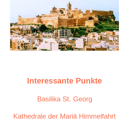
Interessante Punkte
Interessante Punkte
Basilika St. Georg
Basilika St. Georg
Kathedrale der Mariä Himmelfahrt
Kathedrale der Mariä Himmelfahrt