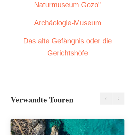
Naturmuseum Gozo"
Naturmuseum Gozo"
Archäologie-Museum
Archäologie-Museum
Das alte Gefängnis oder die
Das alte Gefängnis oder die
Gerichtshöfe
Gerichtshöfe
Verwandte Touren