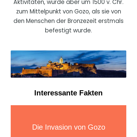
Aktivitäten, wurde aber um 1500 v. Chr.
zum Mittelpunkt von Gozo, als sie von
den Menschen der Bronzezeit erstmals
befestigt wurde.
Interessante Fakten
Die Invasion von Gozo
Die Invasion von Gozo